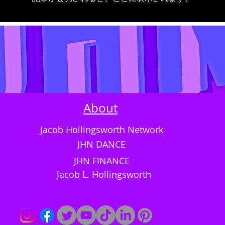
About
Jacob Hollingsworth Network
JHN DANCE
JHN FINANCE
Jacob L. Hollingsworth