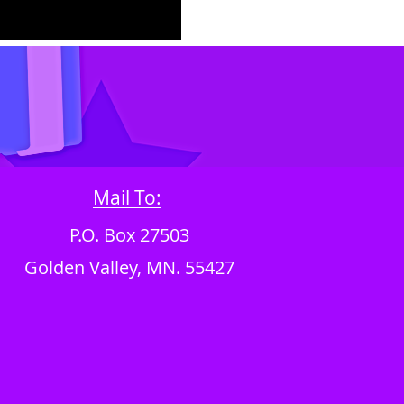
Mail To:
P.O. Box 27503
Golden Valley, MN. 55427