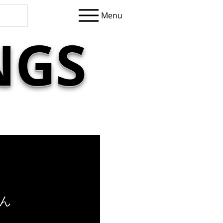
Menu
NGS
ん